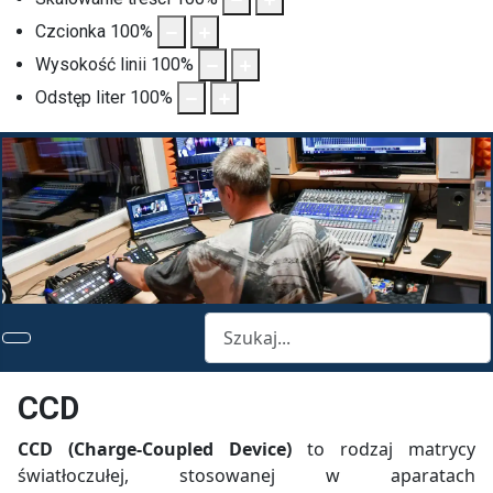
Czcionka
100
%
Wysokość linii
100
%
Odstęp liter
100
%
Szukaj
CCD
CCD (Charge-Coupled Device)
to rodzaj matrycy
światłoczułej, stosowanej w aparatach