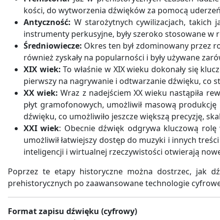
kości, do wytworzenia dźwięków za pomocą uderzeń,
Antyczność:
W starożytnych cywilizacjach, takich ja
instrumenty perkusyjne, były szeroko stosowane w ró
Średniowiecze:
Okres ten był zdominowany przez roz
również zyskały na popularności i były używane zarów
XIX wiek:
To właśnie w XIX wieku dokonały się kluc
pierwszy na nagrywanie i odtwarzanie dźwięku, co st
XX wiek:
Wraz z nadejściem XX wieku nastąpiła rew
płyt gramofonowych, umożliwił masową produkcję i 
dźwięku, co umożliwiło jeszcze większą precyzję, sk
XXI wiek
: Obecnie dźwięk odgrywa kluczową rolę w
umożliwił łatwiejszy dostęp do muzyki i innych tre
inteligencji i wirtualnej rzeczywistości otwierają n
Poprzez te etapy historyczne można dostrzec, jak d
prehistorycznych po zaawansowane technologie cyfrowe, 
Format zapisu dźwięku (cyfrowy)