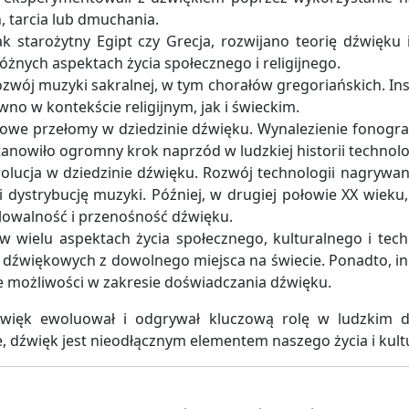
 tarcia lub dmuchania.
k starożytny Egipt czy Grecja, rozwijano teorię dźwięku i
żnych aspektach życia społecznego i religijnego.
wój muzyki sakralnej, w tym chorałów gregoriańskich. Inst
no w kontekście religijnym, jak i świeckim.
zowe przełomy w dziedzinie dźwięku. Wynalezienie fonogr
anowiło ogromny krok naprzód w ludzkiej historii technolog
olucja w dziedzinie dźwięku. Rozwój technologii nagryw
dystrybucję muzyki. Później, w drugiej połowie XX wieku
alowalność i przenośność dźwięku.
 wielu aspektach życia społecznego, kulturalnego i tech
ści dźwiękowych z dowolnego miejsca na świecie. Ponadto, 
owe możliwości w zakresie doświadczania dźwięku.
źwięk ewoluował i odgrywał kluczową rolę w ludzkim 
dźwięk jest nieodłącznym elementem naszego życia i kultu