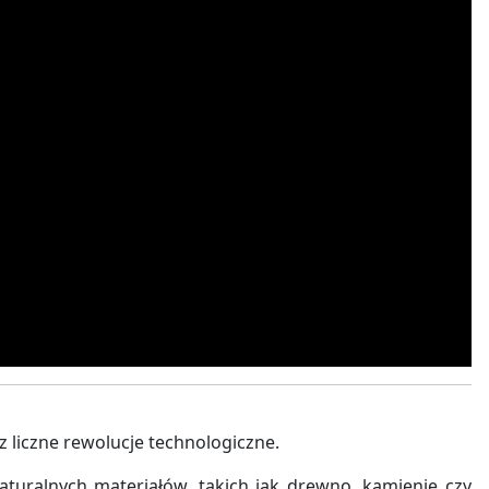
z liczne rewolucje technologiczne.
turalnych materiałów, takich jak drewno, kamienie czy