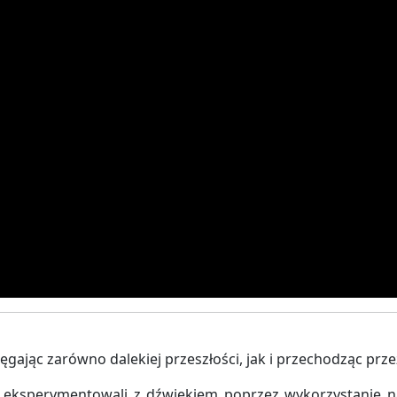
ęgając zarówno dalekiej przeszłości, jak i przechodząc prze
 eksperymentowali z dźwiękiem poprzez wykorzystanie na