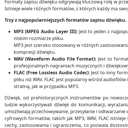
Formaty zapisu dźwięku odgrywają kluczową rolę w prze
Istnieje wiele różnych formatów, z których każdy ma swoj
Trzy z najpopularniejszych formatów zapisu dźwięku.
MP3 (MPEG Audio Layer III):
Jest to jeden z najpo
niskim rozmiarze pliku.
MP3 jest szeroko stosowany w różnych zastosowaniac
kompresji dźwięku.
WAV (Waveform Audio File Format):
Jest to forma
profesjonalnych nagraniach muzycznych i dźwiękowyc
FLAC (Free Lossless Audio Codec)
: Jest to inny fo
pliku niż WAV. FLAC jest popularny wśród audiofilów
stratną, jak w przypadku MP3.
Dźwięk, od prehistorycznych instrumentów po nowoczesn
ludzie wykorzystywali dźwięk do komunikacji, wyrażania
umożliwiają przechowywanie, przesyłanie i odtwarzanie
cyfrowych formatów, takich jak MP3, WAV, FLAC istnieje
cechy, zastosowania i ograniczenia, co pozwala dostos