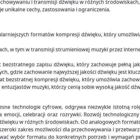
chowywaniu i transmisji dźwięku w różnych środowiskach, 
e unikalne cechy, zastosowania i ograniczenia.
pularniejszych formatów kompresji dźwięku, który umożliw
h, w tym w transmisji strumieniowej muzyki przez interne
t bezstratnego zapisu dźwięku, który zachowuje pełną ja
h, gdzie zachowanie najwyższej jakości dźwięku jest kluc
rmat bezstratnej kompresji dźwięku, który umożliwia zacho
 i entuzjastów muzyki, którzy cenią sobie wysoką jakość dź
e technologie cyfrowe, odgrywa niezwykle istotną rolę w
 emocji, celebracji oraz rozrywki. Rozwój technologiczny
 dźwięku w różnych środowiskach. Od analogowych formatów
 szeroki zakres możliwości dla przechowywania i przetwar
ować wybór formatu do konkretnych potrzeb i wymagań pr