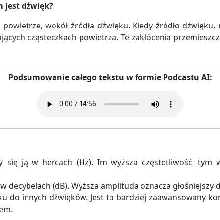
 jest dźwięk?
powietrze, wokół źródła dźwięku. Kiedy źródło dźwięku, n
jących cząsteczkach powietrza. Te zakłócenia przemieszcza
Podsumowanie całego tekstu w formie Podcastu AI:
 się ją w hercach (Hz). Im wyższa częstotliwość, tym 
 w decybelach (dB). Wyższa amplituda oznacza głośniejszy 
u do innych dźwięków. Jest to bardziej zaawansowany konc
jem.