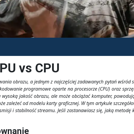
GPU vs CPU
ania obrazu, a jednym z najczęściej zadawanych pytań wśród st
kodowanie programowe oparte na procesorze (CPU) oraz sprzęto
 wysoką jakość obrazu, ale może obciążać komputer, powodując
oże zależeć od modelu karty graficznej. W tym artykule szczeg
smisji i stabilność streamu. Jeśli zastanawiasz się, jaką met
ównanie