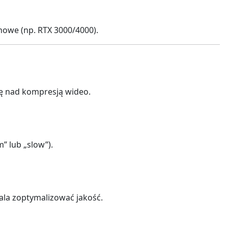
 nowe (np. RTX 3000/4000).
lę nad kompresją wideo.
” lub „slow”).
wala zoptymalizować jakość.