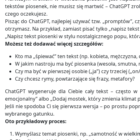
tekstów piosenek, nie musisz się martwić – ChatGPT zro
czego oczekujesz.
Pisząc do ChatGPT, najlepiej używać tzw. „promptów”, czy
otrzymasz. Na przykład, zamiast pisać tylko „napisz tekst 
„Napisz tekst piosenki w stylu nostalgicznego popu, kt
Możesz też dodawać więcej szczegółów:
Kto ma „śpiewać” ten tekst (np. kobieta, mężczyzna, 
W jakim nastroju ma być piosenka (wesoła, smutna, r
Czy ma być w pierwszej osobie („ja”) czy trzeciej („on
Czy chcesz rymy, powtarzające się frazy, metafory?
ChatGPT wygeneruje dla Ciebie cały tekst – często w 
emocjonalny” albo „Dodaj mostek, który zmienia klimat p
Jeśli nie spodoba Ci się pierwsza wersja – po prostu po
wybranego gatunku.
Oto przykładowy proces:
Wymyślasz temat piosenki, np. „samotność w wielkim