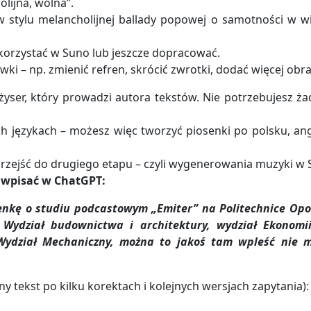
olijna, wolna”.
 w stylu melancholijnej ballady popowej o samotności w wi
korzystać w Suno lub jeszcze dopracować.
ki – np. zmienić refren, skrócić zwrotki, dodać więcej ob
reżyser, który prowadzi autora tekstów. Nie potrzebujesz żad
 językach – możesz więc tworzyć piosenki po polsku, angi
przejść do drugiego etapu – czyli wygenerowania muzyki w 
z wpisać w ChatGPT:
nkę o studiu podcastowym „Emiter” na Politechnice Opol
Wydział budownictwa i architektury, wydział Ekonomii
ki, Wydział Mechaniczny, można to jakoś tam wpleść nie
y tekst po kilku korektach i kolejnych wersjach zapytania):