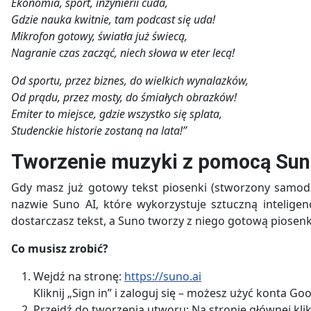
Ekonomia, sport, inżynierii cuda,
Gdzie nauka kwitnie, tam podcast się uda!
Mikrofon gotowy, światła już świecą,
Nagranie czas zacząć, niech słowa w eter lecą!
Od sportu, przez biznes, do wielkich wynalazków,
Od prądu, przez mosty, do śmiałych obrazków!
Emiter to miejsce, gdzie wszystko się splata,
Studenckie historie zostaną na lata!”
Tworzenie muzyki z pomocą Sun
Gdy masz już gotowy tekst piosenki (stworzony samodz
nazwie Suno AI, które wykorzystuje sztuczną intelig
dostarczasz tekst, a Suno tworzy z niego gotową piosenk
Co musisz zrobić?
Wejdź na stronę:
https://suno.ai
Kliknij „Sign in” i zaloguj się – możesz użyć konta Go
Przejdź do tworzenia utworu: Na stronie głównej klikn