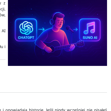
y z
ji,
ów,
 AI
u i
opowiadają historię. Jeśli nigdy wcześniej nie pisałeś