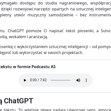
u wymagało dostępu do studia nagraniowego, współprac
dzięki rozwojowi narzędzi opartych na sztucznej inteligenc
pletny utwór muzyczny samodzielnie – bez instrument
tu. ChatGPT pomoże Ci napisać tekst piosenki, a Suno
dią, wokalem i aranżacją.
osenkę z wykorzystaniem sztucznej inteligencji – od pomysł
tępnić lub wykorzystać w swoich projektach.
ekstu w formie Podcastu AI:
cą ChatGPT
tekstu. To właśnie słowa nadają utworowi sens, emocje i 