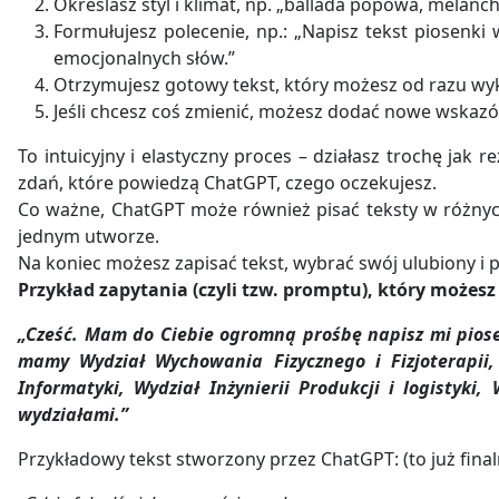
Określasz styl i klimat, np. „ballada popowa, melanch
Formułujesz polecenie, np.: „Napisz tekst piosenki
emocjonalnych słów.”
Otrzymujesz gotowy tekst, który możesz od razu wy
Jeśli chcesz coś zmienić, możesz dodać nowe wskazów
To intuicyjny i elastyczny proces – działasz trochę jak 
zdań, które powiedzą ChatGPT, czego oczekujesz.
Co ważne, ChatGPT może również pisać teksty w różnych
jednym utworze.
Na koniec możesz zapisać tekst, wybrać swój ulubiony i 
Przykład zapytania (czyli tzw. promptu), który możes
„Cześć. Mam do Ciebie ogromną prośbę napisz mi piose
mamy Wydział Wychowania Fizycznego i Fizjoterapii, 
Informatyki, Wydział Inżynierii Produkcji i logisty
wydziałami.”
Przykładowy tekst stworzony przez ChatGPT: (to już finaln