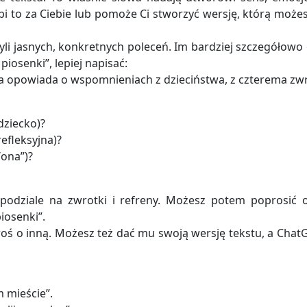
bi to za Ciebie lub pomoże Ci stworzyć wersję, którą możes
li jasnych, konkretnych poleceń. Im bardziej szczegółowo o
piosenki”, lepiej napisać:
óra opowiada o wspomnieniach z dzieciństwa, z czterema zw
dziecko)?
efleksyjna)?
/ona”)?
podziale na zwrotki i refreny. Możesz potem poprosić o 
iosenki”.
proś o inną. Możesz też dać mu swoją wersję tekstu, a ChatG
 mieście”.