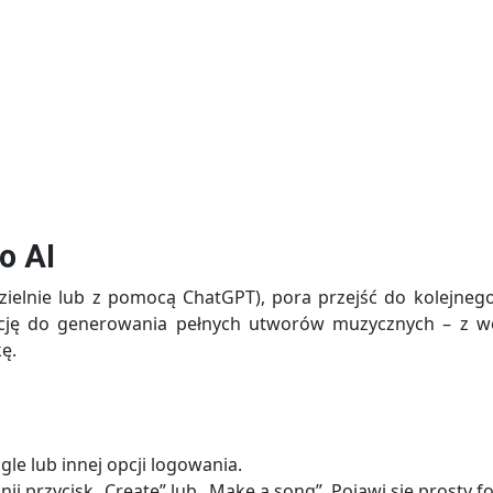
o AI
ielnie lub z pomocą ChatGPT), pora przejść do kolejnego
encję do generowania pełnych utworów muzycznych – z wo
ę.
ogle lub innej opcji logowania.
ij przycisk „Create” lub „Make a song”. Pojawi się prosty f