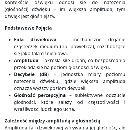
kontekście dźwięku odnosi się do natężenia
(głośności) dźwięku – im większa amplituda, tym
dźwięk jest głośniejszy.
Podstawowe Pojęcia
Fala dźwiękowa
– mechaniczne drganie
cząsteczek medium (np. powietrza), rozchodzące
się jako fala ciśnieniowa.
Amplituda
– określa siłę drgań, co bezpośrednio
przekłada się na poziom głośności dźwięku.
Decybele (dB
) – jednostka miary poziomu
natężenia dźwięku, gdzie większa amplituda
oznacza wyższy poziom decybeli.
Głośność percepcyjna
– subiektywne odczucie
głośności, które zależy od częstotliwości i
wrażliwości ludzkiego ucha.
Zależność między amplitudą a głośnością
Amplituda fali dźwiękowej wpływa na jej głośność, ale