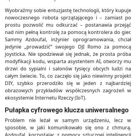
Wyobraźmy sobie entuzjastę technologii, który kupuje
nowoczesnego robota sprzątającego i – zamiast po
prostu pozwolić mu odkurzać – postanawia przejąć
nad nim pełną kontrolę za pomocą kontrolera do gier.
Sammy Azdoufal, inżynier oprogramowania, chciał
jedynie „prowadzić” swojego DJI Romo za pomocą
joysticka. Nie spodziewał się jednak, że prosta próba
modyfikacji kodu, wsparta asystentem AI, otworzy mu
drzwi do sypialni i salonów tysięcy obcych ludzi na
całym świecie. To, co zaczęło się jako niewinny projekt
DIY, szybko przerodziło się w jeden z najbardziej
obrazowych przykładów współczesnych zagrożeń w
ekosystemie Internetu Rzeczy (IoT).
Pułapka cyfrowego klucza uniwersalnego
Problem nie leżał w samym urządzeniu, lecz w
sposobie, w jaki komunikowało się ono z chmurą.
Azdoufal, korzystając z pomocy sztucznej inteligencji