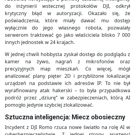
do inżynierii wstecznej protokołów DJI, odkrył
krytyczny błąd w autoryzacji. Okazało się, że
poświadczenia, które miały dawać mu dostęp
wyłącznie do jego własnego robota, pozwalały
serwerom traktować go jako właściciela blisko 7 000
innych jednostek w 24 krajach.
W jednej chwili hobbysta zyskał dostęp do podglądu z
kamer na żywo, nagrań z mikrofonów oraz
precyzyjnych map mieszkań. Co więcej, mógł
analizować plany pięter 2D i przybliżone lokalizacje
urządzeń na podstawie ich adresów IP. To nie był
wyrafinowany atak hakerski – to była przypadkowa
podróż przez „dziurę” w zabezpieczeniach, którą AI
pomogło jedynie szybciej zlokalizować.
Sztuczna inteligencja: Miecz obosieczny
Incydent z DJI Romo rzuca nowe światło na rolę AI w
cyberbezpieczeństwie. Z jednej strony asystenci